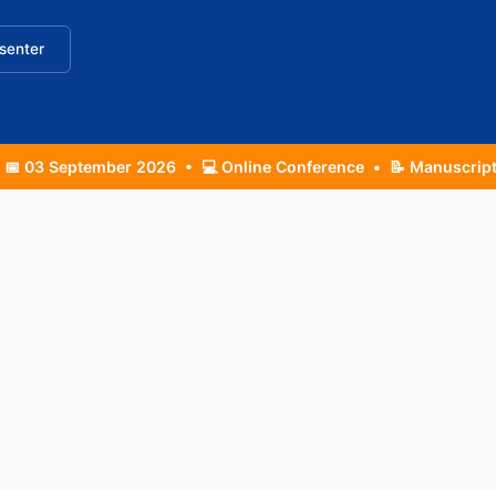
senter
er 2026 • 💻 Online Conference • 📝 Manuscript Deadline: 