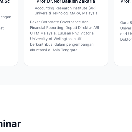
 M.Sc
Prof. Dr. Nor Balkish Zakaria
Prof.
Accounting Research Institute (ARI)
Universiti Teknologi MARA, Malaysia
dengan
Pakar Corporate Governance dan
Guru B
Financial Reporting, Deputi Direktur ARI
at
Univer
UiTM Malaysia. Lulusan PhD Victoria
dari U
University of Wellington, aktif
Doktor
berkontribusi dalam pengembangan
akuntansi di Asia Tenggara.
inar