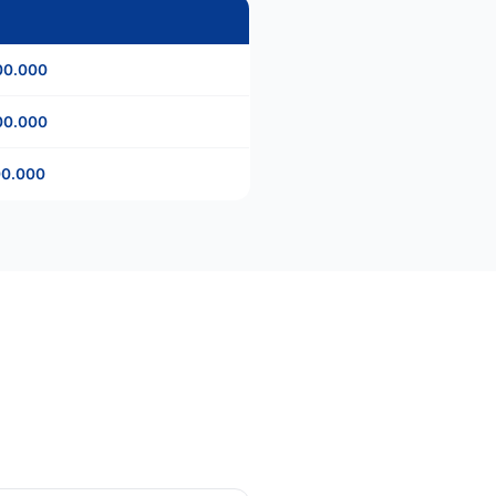
a
00.000
00.000
00.000