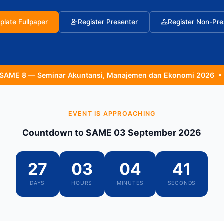
plate Fullpaper
Register Presenter
Register Non-Pre
inar Akuntansi, Manajemen dan Ekonomi 2026 • 📅 03 Septemb
EVENT IS APPROACHING
Countdown to SAME 03 September 2026
27
03
04
40
DAYS
HOURS
MINUTES
SECONDS