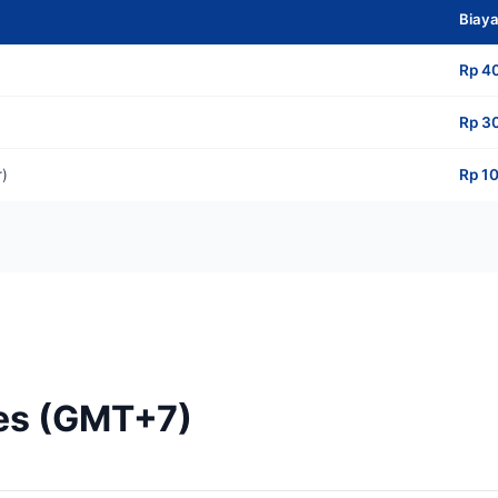
Biay
Rp 4
Rp 3
r)
Rp 1
es (GMT+7)