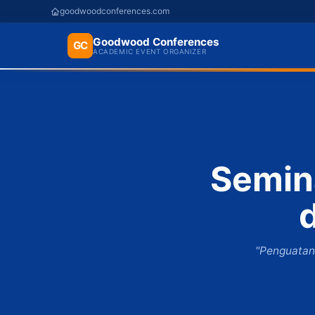
goodwoodconferences.com
Goodwood Conferences
GC
ACADEMIC EVENT ORGANIZER
Semin
"Penguatan 