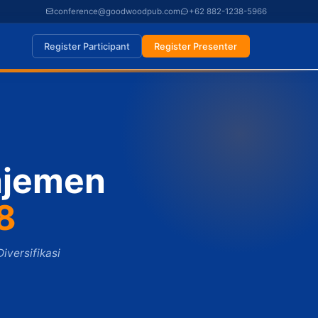
conference@goodwoodpub.com
+62 882-1238-5966
Register Participant
Register Presenter
ajemen
8
iversifikasi