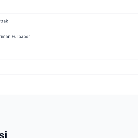
trak
iman Fullpaper
si